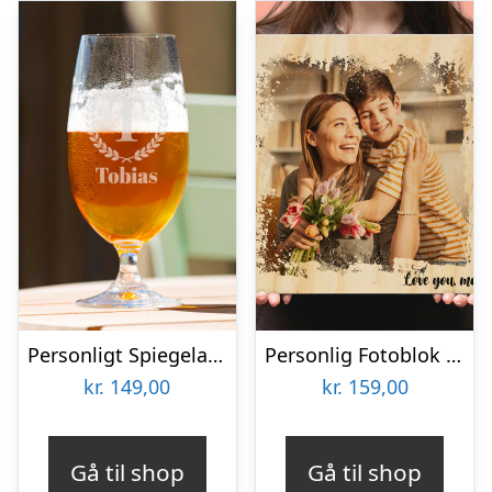
Personligt Spiegelau Ølglas med Gravering – Bogstav, Navn & Krans
Personlig Fotoblok i Træ med Tekst
kr.
149,00
kr.
159,00
Gå til shop
Gå til shop