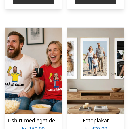
T-shirt med eget design – Fodbold-VM
Fotoplakat
kr.
169,00
kr.
479,00